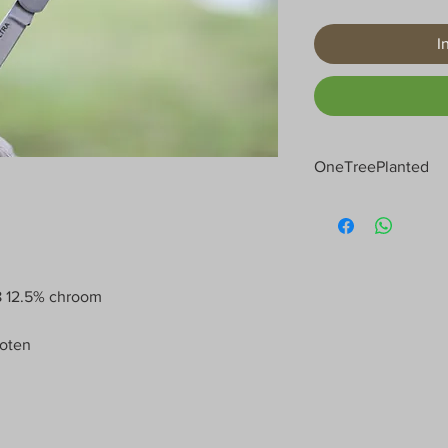
I
OneTreePlanted
We geven veel om de p
inzet voor de natuur
elk verkocht mes!
58 12.5% chroom
loten