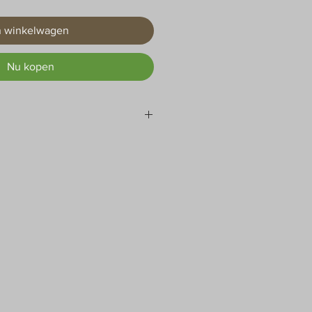
n winkelwagen
Nu kopen
laneet en zijn een bedrijf dat zich
. Daarom planten we een boom voor