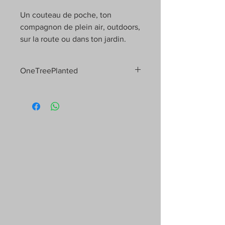
Un couteau de poche, ton
compagnon de plein air, outdoors,
sur la route ou dans ton jardin.
OneTreePlanted
Nous avons à cœur la protection de la
planète et nous sommes fiers d'être
une entreprise qui contribue à la
préservation de l'environnement. C'est
pourquoi nous plantons un arbre pour
chaque couteau vendu !