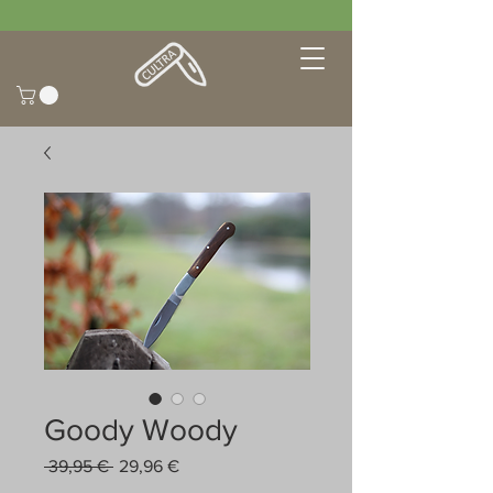
Goody Woody
Prix
Prix
 39,95 € 
29,96 €
original
promotionnel