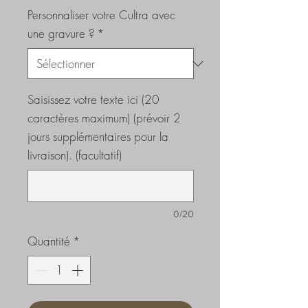
Personnaliser votre Cultra avec
une gravure ?
*
Saisissez votre texte ici (20
caractères maximum) (prévoir 2
jours supplémentaires pour la
livraison). (facultatif)
0/20
Quantité
*